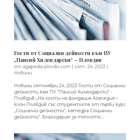
Гости от Социални дейности към ПУ
„Паисий Хилендарски“ – Пловдив
от
agapedia-plovdiv.com
|
окт. 24, 2023
|
Новини
Новини октомври 24, 2023 Гости от Социални
дейности към ПУ "Паисий Хилендарски" -
Пловдив „На гости на фондация Агапедия –
клон Пловдив със студентите от първи курс
„Социални дейности“, катедра Социални
дейности“. Благодарим за топлото...