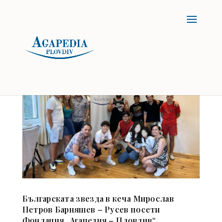
Българската звезда в кеча Мирослав
Петров Барняшев – Русев посети
Фондация „Агапедия – Пловдив“