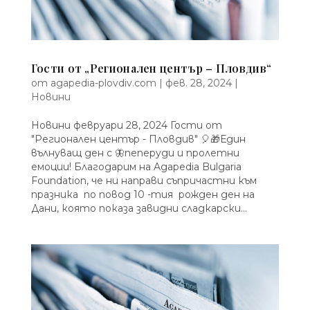
Гости от „Регионален център – Пловдив“
от
agapedia-plovdiv.com
|
фев. 28, 2024
|
Новини
Новини февруари 28, 2024 Гости от
"Регионален център - Пловдив" 🎈🎁Един
вълнуващ ден с 🦋пеперуди и пролетни
емоции! Благодарим на Agapedia Bulgaria
Foundation, че ни направи съпричастни към
празника по повод 10 -тия рожден ден на
Дани, която показа завидни сладкарски...