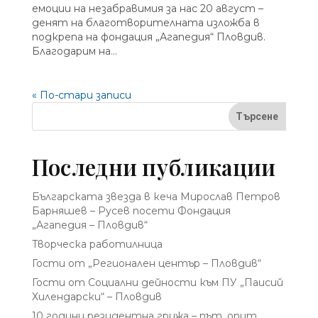
емоции на незабравимия за нас 20 август –
денят на благотворителната изложба в
подкрепа на фондация „Агапедия“ Пловдив.
Благодарим на...
« По-стари записи
Търсене
Последни публикации
Българската звезда в кеча Мирослав Петров
Барняшев – Русев посети Фондация
„Агапедия – Пловдив“
Творческа работилница
Гости от „Регионален център – Пловдив“
Гости от Социални дейности към ПУ „Паисий
Хилендарски“ – Пловдив
10 години резидентна грижа – път, опит,