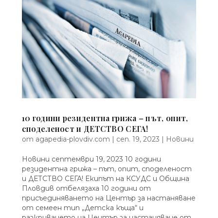
10 години резидентна грижа – път, опит,
споделеност и ДЕТСТВО СЕГА!
от
agapedia-plovdiv.com
|
сеп. 19, 2023
|
Новини
Новини септември 19, 2023 10 години
резидентна грижа – път, опит, споделеност
и ДЕТСТВО СЕГА! Екипът на КСУДС и Община
Пловдив отбелязаха 10 години от
присъединяването на Център за настаняване
от семеен тип „Детска къща“ и
разкриването на Център за настаняване от...