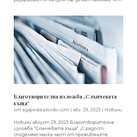
Благотворителна изложба „Слънчевата
къща“
от
agapedia-plovdiv.com
|
авг. 29, 2023
|
Новини
Новини август 29, 2023 Благотворителна
изложба "Слънчевата къща" „С радост
споделяме малка част от преживяните